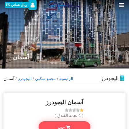
ريال عماني
آسمان
الیجودرز
الرئيسية
/
مجمع سكني
/
الیجودرز
/ آسمان
آسمان الیجودرز
( 1 نجمة الفندق )
حجز