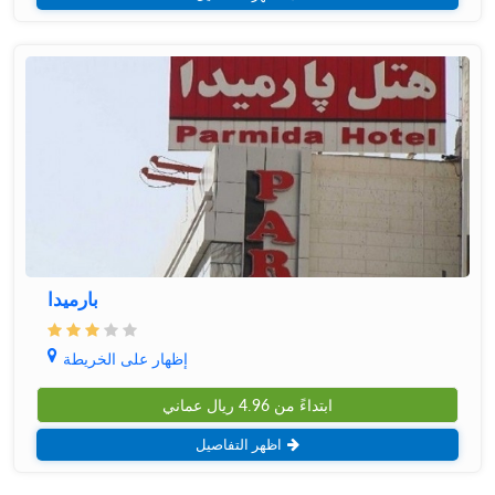
بارمیدا
إظهار على الخريطة
ابتداءً من
4.96
ريال عماني
اظهر التفاصيل