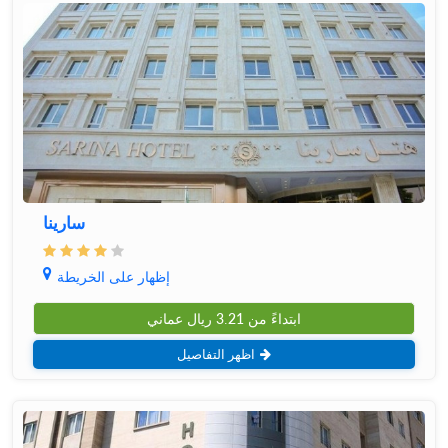
سارینا
إظهار على الخريطة
ابتداءً من
3.21
ريال عماني
اظهر التفاصيل