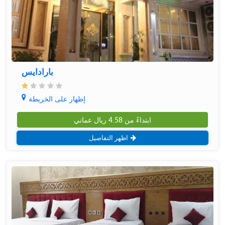
بارادایس
إظهار على الخريطة
ابتداءً من
4.58
ريال عماني
اظهر التفاصيل