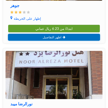
جوهر
إظهار على الخريطة
ابتداءً من
6.23
ريال عماني
اظهر التفاصيل
نورالرضا میبد