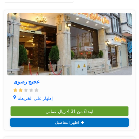
عجیج رضوی
إظهار على الخريطة
ابتداءً من
4.31
ريال عماني
اظهر التفاصيل