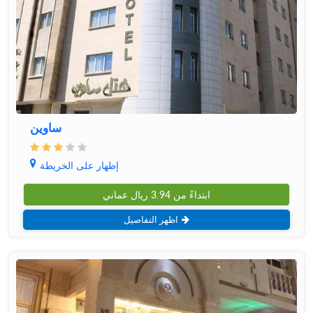
ساوین
إظهار على الخريطة
ابتداءً من
3.94
ريال عماني
اظهر التفاصيل