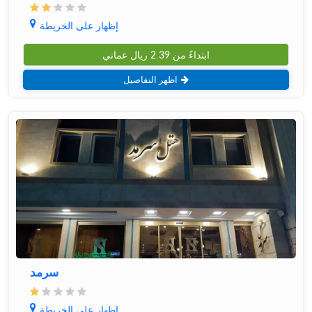
إظهار على الخريطة
ابتداءً من
2.39
ريال عماني
اظهر التفاصيل
سرمد
إظهار على الخريطة