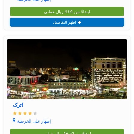
ابتداءً من
4.01
ريال عماني
اظهر التفاصيل
اترک
إظهار على الخريطة
ابتداءً من
16.53
ريال عماني