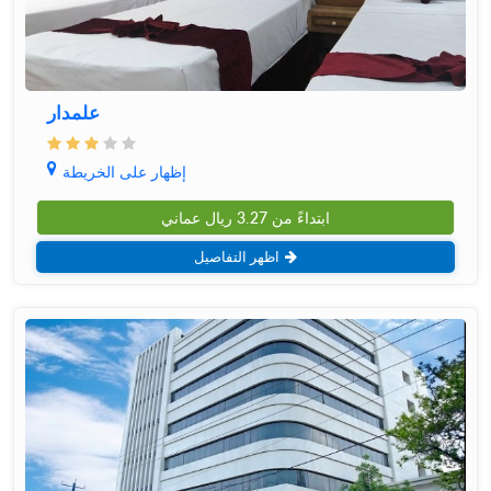
علمدار
إظهار على الخريطة
ابتداءً من
3.27
ريال عماني
اظهر التفاصيل