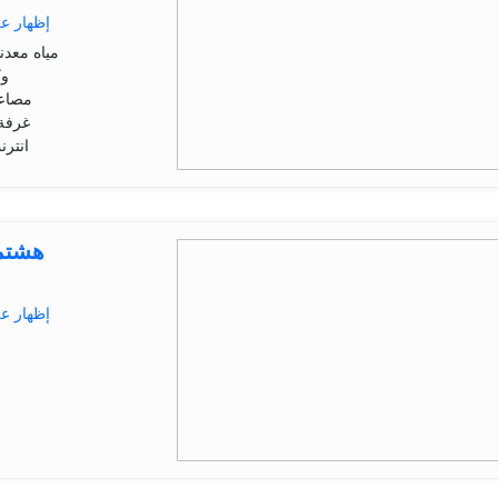
إظهار ع
مياه معدن
وك
مصاعد
غرفة 
انتر
هشتم
إظهار ع