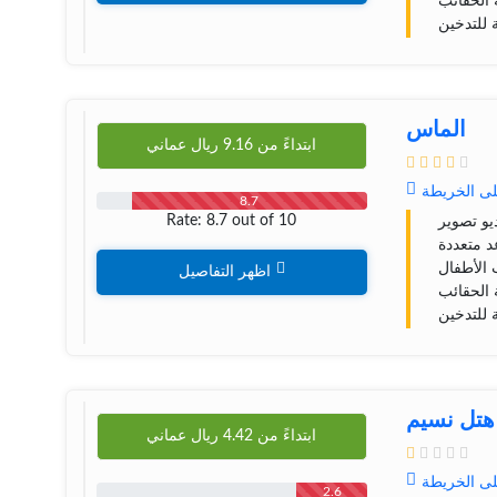
الحقائب
 للتدخين
الماس
ابتداءً من
9.16
ريال عماني
لى الخريطة
8.7
Rate: 8.7 out of 10
يو تصوير
 متعددة
الأطفال
اظهر التفاصيل
الحقائب
 للتدخين
هتل نسیم
ابتداءً من
4.42
ريال عماني
لى الخريطة
2.6