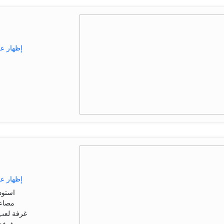
إظهار ع
إظهار ع
استود
مصاعد
غرفة لعب 