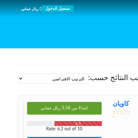
تسجيل الدخول
ريال عماني
يب النتائج حسب:
کاویان
ابتداءً من
5.58
ريال عماني
6.3
Rate: 6.3 out of 10