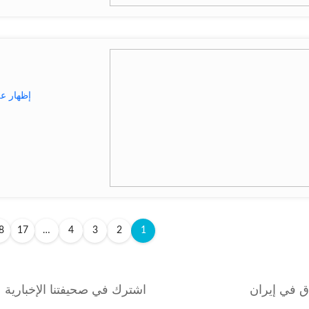
إظهار ع
8
17
…
4
3
2
1
دق في إيران
اشترك في صحيفتنا الإخبارية