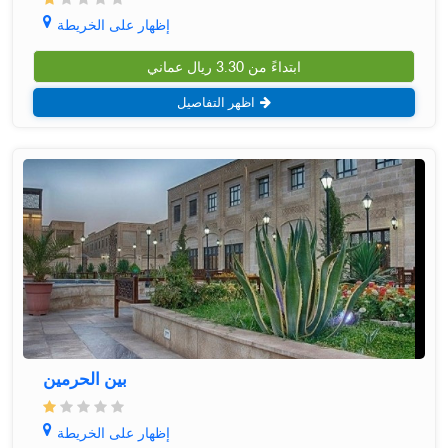
إظهار على الخريطة
ابتداءً من
3.30
ريال عماني
اظهر التفاصيل
بین الحرمین
إظهار على الخريطة