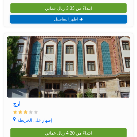
ابتداءً من
3.35
ريال عماني
اظهر التفاصيل
ارج
إظهار على الخريطة
ابتداءً من
4.20
ريال عماني