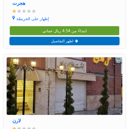
هجرت
إظهار على الخريطة
ابتداءً من
4.54
ريال عماني
اظهر التفاصيل
لارن