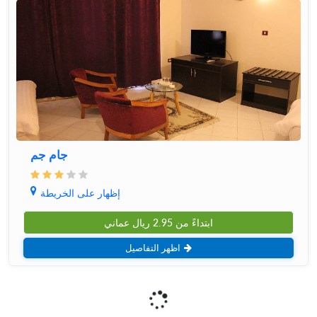
جام جم
إظهار على الخريطة
ابتداءً من
2.95
ريال عماني
اظهر التفاصيل