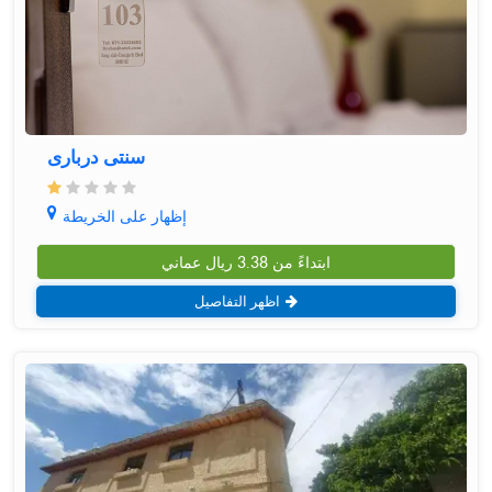
سنتی درباری
إظهار على الخريطة
ابتداءً من
3.38
ريال عماني
اظهر التفاصيل