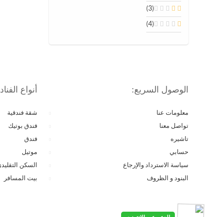
(3)
(4)
الوصول السريع:
أنواع الفنا
معلومات عنا
شقة فندقية
تواصل معنا
فندق بوتيك
تاشیره
فندق
حسابي
موتيل
سياسة الاسترداد والإرجاع
السكن التقليد
البنود و الظروف
بيت المسافر