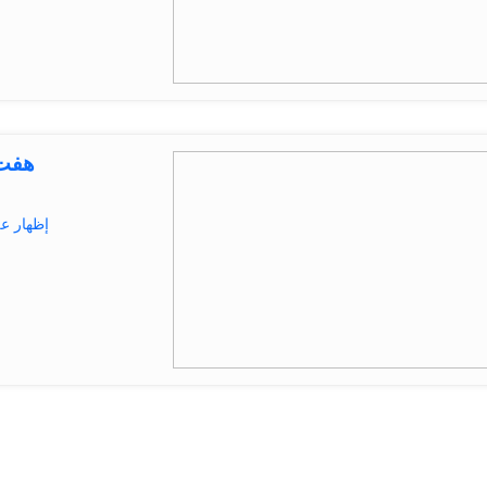
هفت 
إظهار ع