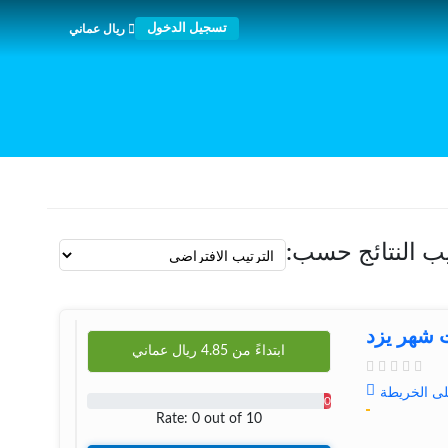
تسجيل الدخول
ريال عماني
يب النتائج حسب:
شهر یزد
ابتداءً من
4.85
ريال عماني
لى الخريطة
0
Rate: 0 out of 10